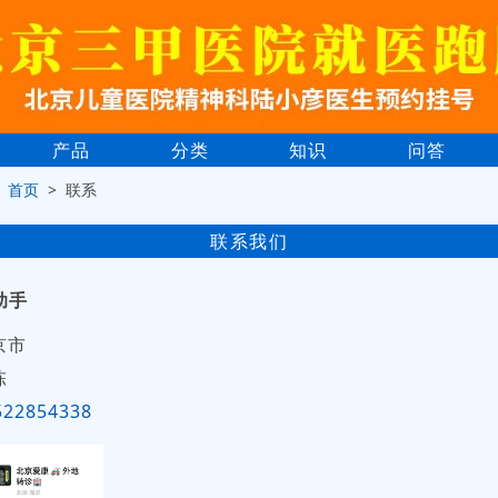
产品
分类
知识
问答
>
首页
> 联系
联系我们
助手
京市
陈
522854338